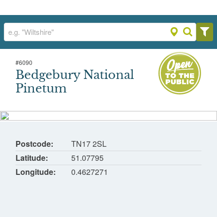
#
6090
Bedgebury National Pinetum
Bedgebury National
Goudhurst
Pinetum
Postcode
TN17 2SL
Latitude
51.07795
Longitude
0.4627271